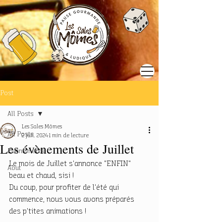
Post
All Posts
Les Sales Mômes
All Posts
2 juil. 2024
1 min de lecture
Les évènements de Juillet
Evènements
Le mois de Juillet s'annonce "ENFIN" 
Aout
beau et chaud, sisi ! 
Du coup, pour profiter de l'été qui 
commence, nous vous avons préparés 
des p'tites animations !