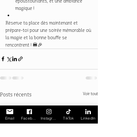
époustouflants, et une ambiance 
magique !
Réserve ta place dès maintenant et 
prépare-toi pour une soirée mémorable où 
la magie et la bonne bouffe se 
rencontrent ! 🍔🎉
Posts récents
Voir tout
Email
Facebook
Instagram
TikTok
LinkedIn