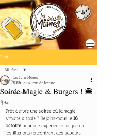
Post
All Posts
Les Sales Mômes
All Posts
9 oct. 2024
1 min de lecture
Soirée Magie & Burgers ! 🍔
Evènements
✨
Aout
Prêt à vivre une soirée où la magie 
s’invite à table ? Rejoins-nous le 
16 
octobre
 pour une expérience unique où 
les illusions rencontrent des saveurs 