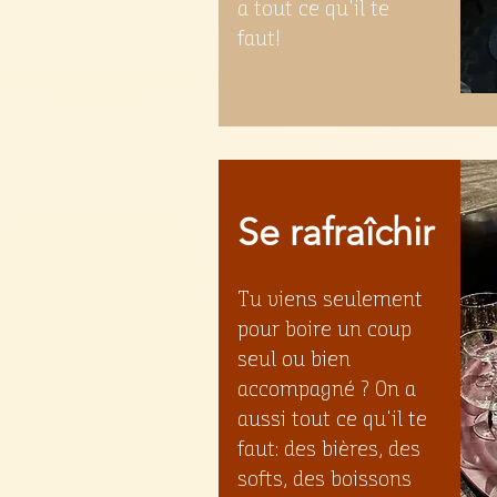
a tout ce qu'il te
faut!
Se rafraîchir
Tu viens seulement
pour boire un coup
seul ou bien
accompagné ? On a
aussi tout ce qu'il te
faut: des bières, des
softs, des boissons