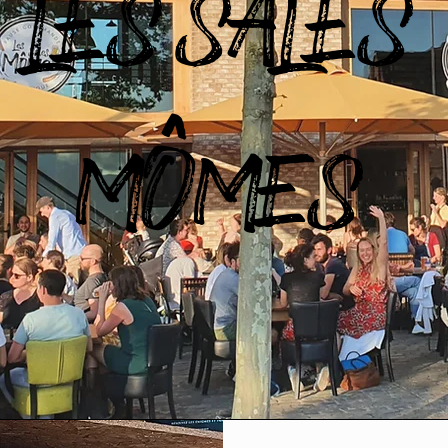
LES SALES
MÔMES
Pause Gourmande & Ludique