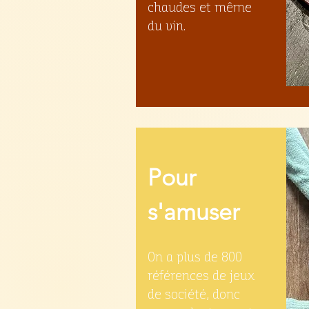
chaudes et même
du vin.
Pour
s'amuser
On a plus de 800
références de jeux
de société, donc