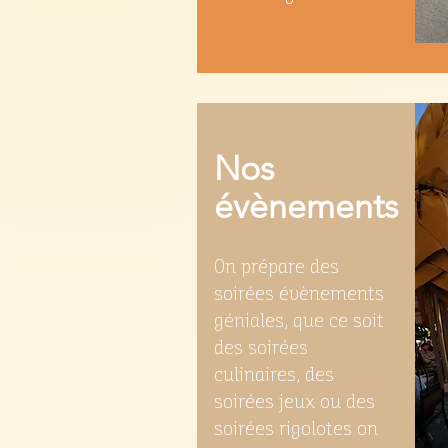
Nos
évènements
On prépare des
soirées évènements
géniales, que ce soit
des soirées
culinaires, des
soirées jeux ou des
soirées rigolotes on