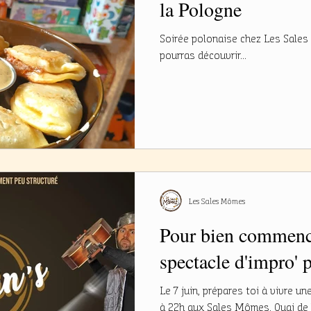
la Pologne
Soirée polonaise chez Les Sales 
pourras découvrir...
Les Sales Mômes
Pour bien commence
spectacle d'impro' 
Le 7 juin, prépares toi à vivre u
à 22h aux Sales Mômes, Quai de l'