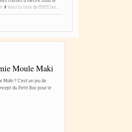
elles choses à mettre sous le
) ⬇️ Voici la liste de TOUS les
 nous ⬇️ - Coffret
des biscuits. - Nos bûches :
(va voir notre publie sur les
). - Biscuits en kit
amie Moule Maki
e Maki ? C’est un jeu de
oncept du Petit Bac pour le