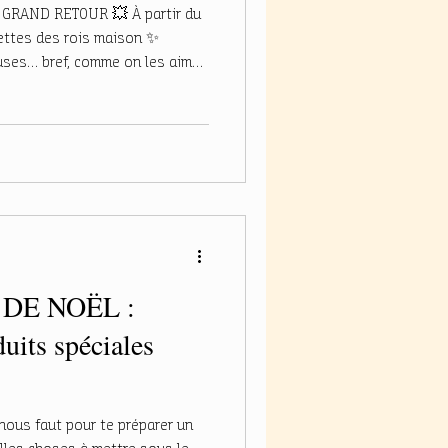
GRAND RETOUR 💥 À partir du
alettes des rois maison ✨
uses… bref, comme on les aime.
s : 🥧 Frangipane 🍏 Pomme ⬇️
 prix juste ici ⬇️ 💸 Les
nnes • 32€ la galette 6 personnes
 ton choix La fève, ça se fête
re un verre au choix, de Ci
 DE NOËL :
uits spéciales
 nous faut pour te préparer un