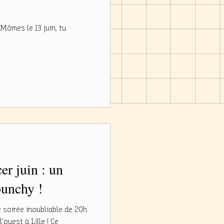
Mômes le 13 juin, tu
r juin : un
punchy !
ne soirée inoubliable de 20h
ouest à Lille ! Ce