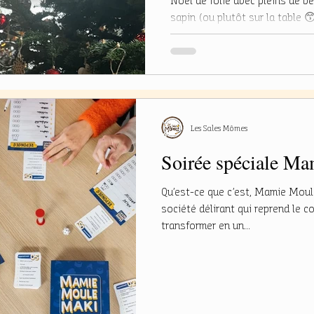
Noël de folie avec pleins de b
sapin (ou plutôt sur la table 😙
produits que tu pourras retrouver chez
cadeau : avec plusieurs produits géniaux comme de la pâte à
tartiner, des bières ou encore 
existe en 3 formats différents 
bûches pour connaître les goûts
Les Sales Mômes
Soirée spéciale M
Qu’est-ce que c’est, Mamie Moul
société délirant qui reprend le c
transformer en un...