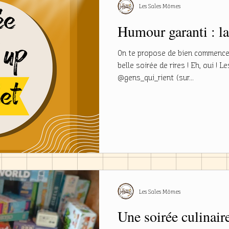
Les Sales Mômes
Humour garanti : la
On te propose de bien commencer 
belle soirée de rires ! Eh, oui ! 
@gens_qui_rient (sur...
Les Sales Mômes
Une soirée culinair