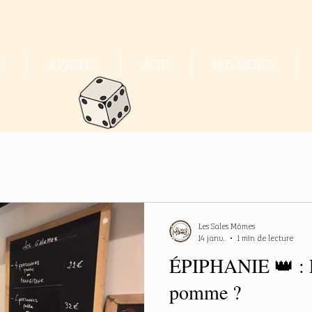
L
A PROPOS
ACTU
NOS MENUS
Les Sales Mômes
14 janv.
1 min de lecture
ÉPIPHANIE 👑 : 
pomme ?