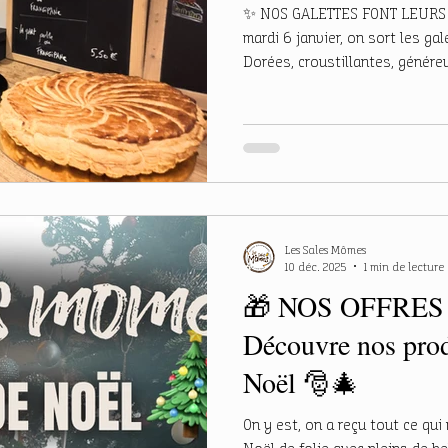
✨ NOS GALETTES FONT LEURS 
mardi 6 janvier, on sort les g
Dorées, croustillantes, génére
On te régale avec deux parfum
Baisse un peu les yeux et regarde les
prix : • 22€ la galette 4 perso
5,50€ une part de la galette de
alors si tu la trouves, on t’off
Les Sales Mômes
10 déc. 2025
1 min de lecture
🎁 NOS OFFRES
Découvre nos prod
Noël 🎅🎄
On y est, on a reçu tout ce qui